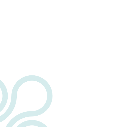
Ostetricia
Percorsi ostetrici personalizzati: accoglienza,
ascolto e competenza
Scopri di più