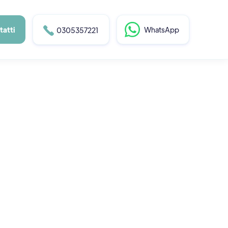
tatti

WhatsApp
0305357221