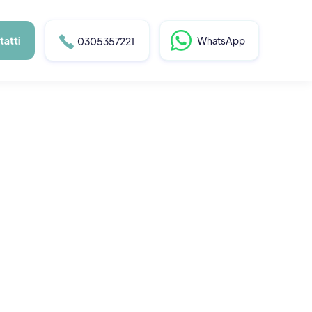
tatti

WhatsApp
0305357221